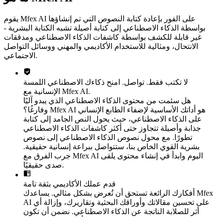
يقوم Mfex AI على الفور بإعادة كتابة النصوص التي تم إنشاؤها
بواسطة الذكاء الاصطناعي إلى كتابة أصيلة تشبه الكتابة البشرية -
غير قابلة للكشف بواسطة كاشفات الذكاء الاصطناعي ومدققات
الانتحال، ومثالية للاستخدام الأكاديمي والمهني ووسائل التواصل
الاجتماعي.
لا تكتب فقط. تواصل. امنح ذكاءك الاصطناعي اللمسة
الإنسانية مع Mfex AI.
هل سئمت من محتوى الذكاء الاصطناعي الذي يبدو آليًا
وفارغًا؟ Mfex AI هو أداتك الأساسية لإضفاء الطابع الإنساني
على الذكاء الاصطناعي، حيث يحول النص الجامد إلى كتابة
جذابة وأصيلة تتجاوز حتى أكثر كاشفات الذكاء الاصطناعي
تطورًا. مع محول نصوص الذكاء الاصطناعي إلى نصوص
بشرية القوي الخاص بنا، ستتواصل ببراعة إنسانية حقيقية.
جرب الفرق مع Mfex AI اليوم وابدأ في إنشاء محتوى يلقى
صدى حقيقيًا.
قدم عملك الأكاديمي بثقة تامة
أفكارك الرائعة تستحق أن تُعرض بشكل مثالي. يساعدك Mfex
AI على تحسين مقالاتك وأوراقك البحثية وتقاريرك، وإزالة أي
أثر للصلابة الناتجة عن الذكاء الاصطناعي. نضمن أن تكون