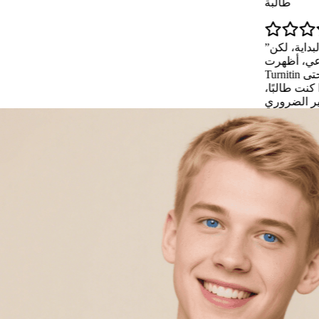
Emma Thompson
طالبة
ت متشككة في البداية، لكن Mfex AI أنقذ أطروحتي! بعد تحسين
طة الذكاء الاصطناعي، أظهرت
Turnitin والكاشفات الأخرى آثارًا للذكاء الاصطناعي بنسبة 0٪ - حتى
تابة الأصلي'. إذا كنت طالبًا،