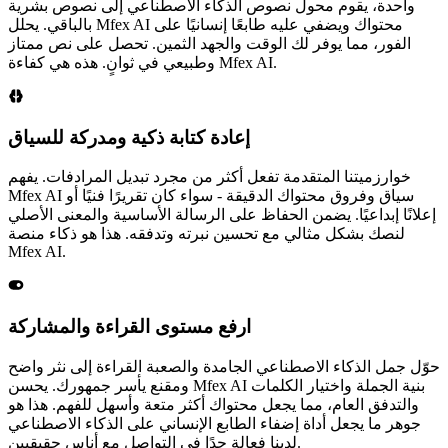
انسَ الإعدادات المعقدة والتعديلات التي لا نهاية لها. ما عليك سوى
لصق النص الذي تم إنشاؤه بواسطة الذكاء الاصطناعي، وبنقرة
واحدة، يقوم محول نصوص الذكاء الاصطناعي إلى نصوص بشرية
بالباقي. يحلل Mfex AI محتواك ويضفي عليه طابعًا إنسانيًا على
الفور، مما يوفر لك الوقت والجهد الثمين. تحصل على نص ممتاز
وطبيعي في ثوانٍ. هذه هي كفاءة Mfex AI.
إعادة كتابة ذكية ومدركة للسياق
خوارزميتنا المتقدمة تفعل أكثر من مجرد تبديل المرادفات. يفهم
Mfex AI سياق وفروق محتواك الدقيقة - سواء كان تقريرًا فنيًا أو
إعلانًا إبداعيًا. يضمن الحفاظ على الرسالة الأساسية والمعنى الأصلي
لنصك بشكل مثالي مع تحسين نبرته وتدفقه. هذا هو ذكاء منصة
Mfex AI.
ارفع مستوى القراءة والمشاركة
حوّل جمل الذكاء الاصطناعي الجامدة والصعبة القراءة إلى نثر واضح
ومقنع يأسر جمهورك. يحسن Mfex AI بنية الجملة واختيار الكلمات
والتدفق العام، مما يجعل محتواك أكثر متعة وأسهل للفهم. هذا هو