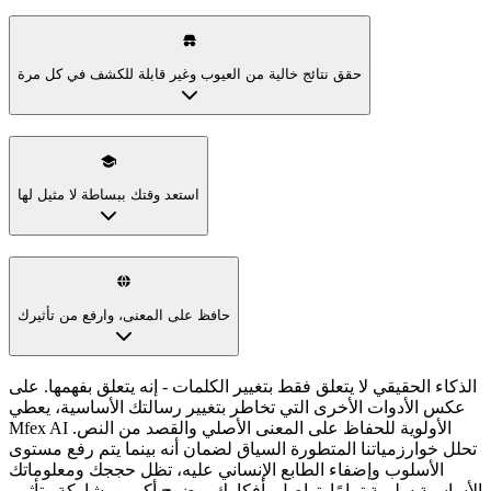
حقق نتائج خالية من العيوب وغير قابلة للكشف في كل مرة
في عالم تكون فيه الأصالة أمرًا بالغ الأهمية، يقف Mfex AI كشريكك
الموثوق. تم تصميم أداتنا المتقدمة لإضفاء الطابع الإنساني على
الذكاء الاصطناعي بدقة ليس فقط لإعادة الصياغة، ولكن لإعادة بناء
النص بشكل أساسي بإيقاع وفروق دقيقة شبيهة بالإنسان. النتيجة؟
محتوى يتجاوز بسهولة حتى أكثر كاشفات الذكاء الاصطناعي صرامة.
توقف عن القلق بشأن وضع علامة على عملك وابدأ في الإنشاء بثقة
بأن صوتك - المعزز بواسطة Mfex AI - يُنظر إليه على أنه أصلي
100٪.
استعد وقتك ببساطة لا مثيل لها