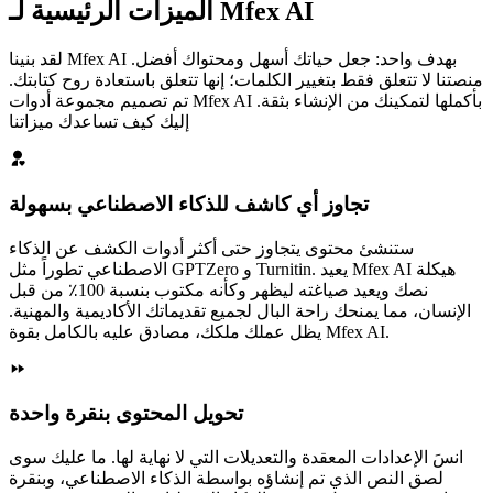
الميزات الرئيسية لـ Mfex AI
لقد بنينا Mfex AI بهدف واحد: جعل حياتك أسهل ومحتواك أفضل.
منصتنا لا تتعلق فقط بتغيير الكلمات؛ إنها تتعلق باستعادة روح كتابتك.
تم تصميم مجموعة أدوات Mfex AI بأكملها لتمكينك من الإنشاء بثقة.
إليك كيف تساعدك ميزاتنا
تجاوز أي كاشف للذكاء الاصطناعي بسهولة
ستنشئ محتوى يتجاوز حتى أكثر أدوات الكشف عن الذكاء
الاصطناعي تطوراً مثل GPTZero و Turnitin. يعيد Mfex AI هيكلة
نصك ويعيد صياغته ليظهر وكأنه مكتوب بنسبة 100٪ من قبل
الإنسان، مما يمنحك راحة البال لجميع تقديماتك الأكاديمية والمهنية.
يظل عملك ملكك، مصادق عليه بالكامل بقوة Mfex AI.
تحويل المحتوى بنقرة واحدة