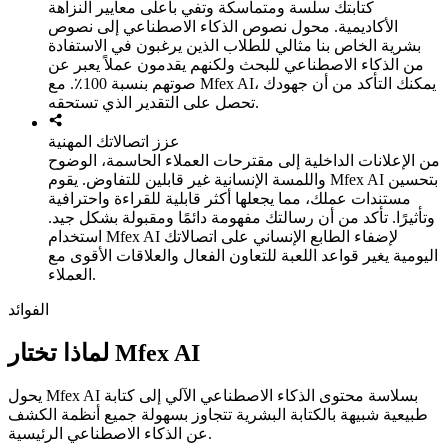
كتابتك سلسة ومتماسكة وتفي بأعلى معايير النزاهة
الأكاديمية. محول نصوص الذكاء الاصطناعي إلى نصوص
بشرية الخاص بنا مثالي للطلاب الذين يرغبون في الاستفادة
من الذكاء الاصطناعي للبحث ولكنهم يقدمون عملاً يعبر عن
صوتهم بنسبة 100٪. مع Mfex AI، يمكنك التأكد من أن جهودك
تحصل على التقدير الذي تستحقه.
عزز اتصالاتك المهنية
من الإعلانات الداخلية إلى مقترحات العملاء الحاسمة، الوضوح
واللمسة الإنسانية غير قابلين للتفاوض. يقوم Mfex AI بتحسين
مستندات عملك، مما يجعلها أكثر قابلية للقراءة واحترافية
وتأثيرًا. تأكد من أن رسالتك مفهومة دائمًا ومقبولة بشكل جيد.
استخدام Mfex AI لإضفاء الطابع الإنساني على اتصالاتك
اليومية يغير قواعد اللعبة للتعاون الفعال والعلاقات الأقوى مع
العملاء.
الفوائد
لماذا تختار Mfex AI
يحول Mfex AI بسلاسة محتوى الذكاء الاصطناعي الآلي إلى كتابة
طبيعية شبيهة بالكتابة البشرية تتجاوز بسهولة جميع أنظمة الكشف
عن الذكاء الاصطناعي الرئيسية.