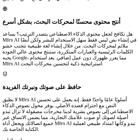
جوهر ما يجعل أداة إضفاء الطابع الإنساني على الذكاء الاصطناعي
لدينا فعالة جدًا في التواصل مع أناس حقيقيين.
أنتج محتوى محسنًا لمحركات البحث، بشكل أسرع
هل تكافح لجعل محتوى الذكاء الاصطناعي يتصدر الترتيب؟ يساعد
Mfex AI في إنشاء نص ليس فقط سهل الاستخدام للبشر ولكن أيضًا
ملائم لمحركات البحث. من خلال إنشاء لغة طبيعية تتجنب حشو
الكلمات الرئيسية والعبارات المتكررة، ستنتج محتوى عالي الجودة
يحبه Google، مما يعزز ظهورك دون عمل إضافي. يعد استخدام
Mfex AI استراتيجية ذكية لتحسين محركات البحث.
حافظ على صوتك ونبرتك الفريدة
لا يطبق Mfex AI أسلوبًا عامًا واحدًا فقط. إنه يعمل على تحسين
النص مع احترام قصده الأصلي. يوفر محول نصوص الذكاء
الاصطناعي إلى نصوص بشرية لدينا مخرجات مصقولة لا تزال تبدو
أصيلة لصوتك أو صوت علامتك التجارية، مما يضمن الاتساق عبر
جميع اتصالاتك ويجعل أداة Mfex AI تبدو وكأنها امتداد طبيعي لعملية